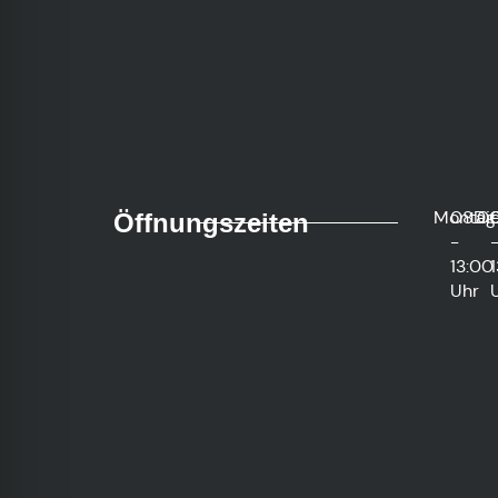
Montag
08:0
Di
Öffnungszeiten
-
13:00
Uhr