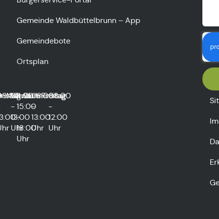
Gemeinde Waldbüttelbrunn – App
Gemeindebote
Ortsplan
0
enstag
08:00
Mittwoch
08:00
und
Donnerstag
08:00
Freitag
08:00
Si
-
-
15:00
-
-
13:00
13:00
-
13:00
12:00
Im
Uhr
Uhr
18:00
Uhr
Uhr
Uhr
Da
Er
Ge