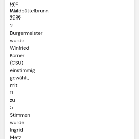
und
19.
Waldbüttelbrunn.
Mai
2026
Zum
2.
Bürgermeister
wurde
Winfried
Körner
(CSU)
einstimmig
gewählt,
mit
11
zu
5
Stimmen
wurde
Ingrid
Metz