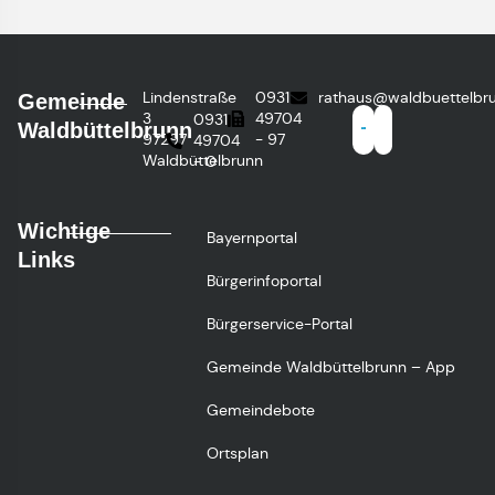
Lindenstraße
0931
rathaus@waldbuettelbr
Gemeinde
3
49704
0931
Waldbüttelbrunn
97297
- 97
49704
Waldbüttelbrunn
- 0
Wichtige
Bayernportal
Links
Bürgerinfoportal
Bürgerservice-Portal
Gemeinde Waldbüttelbrunn – App
Gemeindebote
Ortsplan